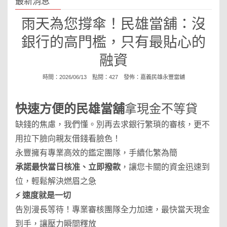
最新消息
雨天為您撐傘！民雄當舖：沒
銀行的高門檻，只有最貼心的
融資
時間：2026/06/13 點閱：427 發佈：
嘉義民雄永豐當舖
快速方便的
民雄當舖
拿現金不等貸
缺錢的焦慮，我們懂。別再去求銀行繁瑣的審核，更不
用拉下臉向親友借錢看臉色！
永豐擁有專業高效的鑑定團隊，手續化繁為簡
承諾最快當日核准、立即撥款
，讓您卡關的資金迅速到
位，輕鬆解決燃眉之急
⚡ 速度就是一切
告別漫長等待！專業審核團隊全力加速，最快當天現金
到手，讓壓力瞬間釋放