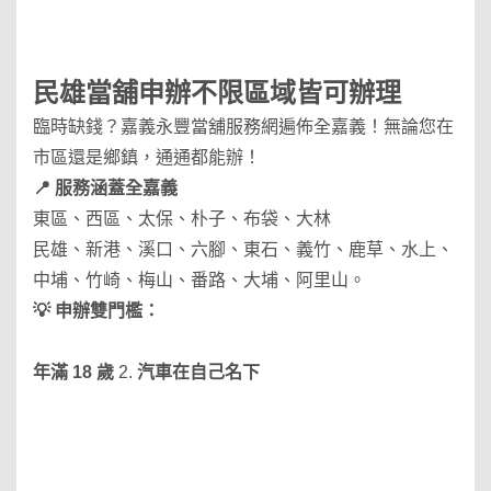
民雄當舖
申辦不限區域皆可辦理
臨時缺錢？嘉義永豐當舖服務網遍佈全嘉義！無論您在
市區還是鄉鎮，通通都能辦！
📍 服務涵蓋全嘉義
東區、西區、太保、朴子、布袋、大林
民雄、新港、溪口、六腳、東石、義竹、鹿草、水上、
中埔、竹崎、梅山、番路、大埔、阿里山。
💡 申辦雙門檻：
年滿 18 歲
2.
汽車在自己名下