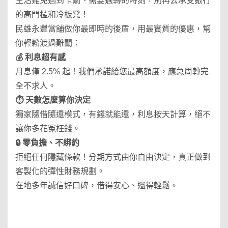
生活難免遇到卡關、需要週轉的時刻，別再去承受銀行
的高門檻和冷板凳！
民雄永豐當舖做你最即時的後盾，用最實質的優惠，幫
你輕鬆渡過難關：
💰 利息超有感
月息僅 2.5% 起！我們承諾給您最高額度，應急周轉完
全不求人。
⏱️ 天數怎麼算你決定
獨家隨借隨還模式，有錢就能還，利息按天計算，絕不
讓你多花冤枉錢。
🔒 零負擔、不綁約
拒絕任何隱藏條款！分期方式由你自由決定，真正做到
客製化的彈性財務規劃。
在地多年誠信好口碑，借得安心、還得輕鬆。