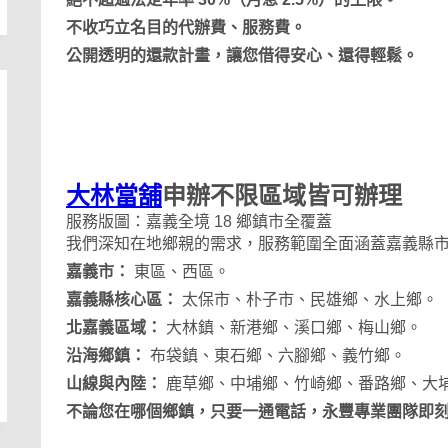
不收巧立名目的代辦費、服務費。
公開透明的還款計畫，讓您借得安心、還得輕鬆。
大林當舖
申辦不限區域皆可辦理
服務版圖：嘉義全境 18 鄉鎮市全覆蓋
我們深知在地鄉親的需求，服務範圍全面涵蓋嘉義縣
嘉義市：
東區、西區。
嘉義縣核心區：
太保市、朴子市、民雄鄉、水上鄉。
北嘉義區域：
大林鎮、新港鄉、溪口鄉、梅山鄉。
沿海鄉鎮：
布袋鎮、東石鄉、六腳鄉、義竹鄉。
山線與內陸：
鹿草鄉、中埔鄉、竹崎鄉、番路鄉、大
不論您在哪個鄉鎮，只要一通電話，永豐專業團隊即