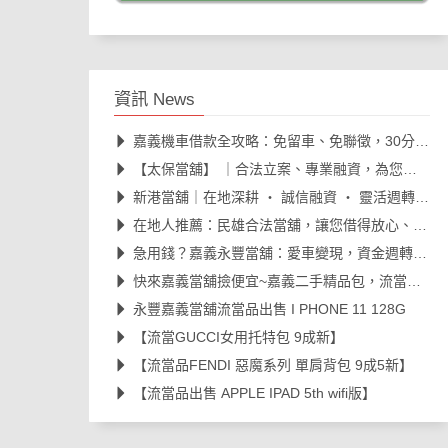
資訊 News
嘉義機車借款全攻略：免留車、免聯徵，30分鐘快速撥款！
【太保當舖】 ｜合法立案、專業融資，為您打造安心的資金周轉後盾🛡️
新港當舖｜在地深耕 ‧ 誠信融資 ‧ 靈活週轉的最佳夥伴💪
在地人推薦：民雄合法當舖，讓您借得放心、還得輕鬆 ✨
急用錢？嘉義永豐當舖：愛車變現，資金週轉救急首選！
快來嘉義當舖撿便宜~嘉義二手精品包，流當出售
永豐嘉義當舖流當品出售 I PHONE 11 128G
【流當GUCCI女用托特包 9成新】
【流當品FENDI 惡魔系列 單肩背包 9成5新】
【流當品出售 APPLE IPAD 5th wifi版】