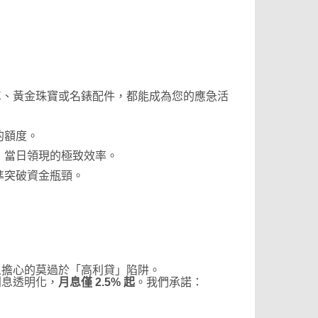
車、黃金珠寶或名錶配件，都能成為您的應急活
的額度。
、當日領現的極致效率。
準突破資金瓶頸。
人擔心的莫過於「高利貸」陷阱。
利息透明化，
月息僅 2.5% 起
。我們承諾：