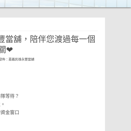
豐當舖，陪伴您渡過每一個
關❤
 發佈：
嘉義民雄永豐當舖
排隊等待？
火。
的資金窗口