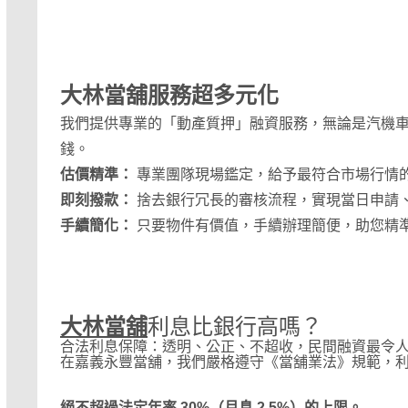
大林當舖
服務超多元化
我們提供專業的「動產質押」融資服務，
無論是汽機
錢。
估價精準：
專業團隊現場鑑定，給予最符合市場行情
即刻撥款：
捨去銀行冗長的審核流程，實現當日申請
手續簡化：
只要物件有價值，手續辦理簡便，助您精
大林當舖
利息比銀行高嗎？
合法利息保障：透明、公正、不超收，民間融資最令
在嘉義永豐當舖，我們嚴格遵守《當舖業法》規範，
絕不超過法定年率 30%（月息 2.5%）的上限。