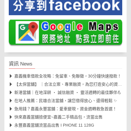
資訊 News
嘉義機車借款全攻略：免留車、免聯徵，30分鐘快速撥款！
【太保當舖】 ｜合法立案、專業融資，為您打造安心的資金周轉後盾🛡️
新港當舖｜在地深耕 ‧ 誠信融資 ‧ 靈活週轉的最佳夥伴💪
在地人推薦：民雄合法當舖，讓您借得放心、還得輕鬆 ✨
急用錢？嘉義永豐當舖：愛車變現，資金週轉救急首選！
快來嘉義當舖撿便宜~嘉義二手精品包，流當出售
永豐嘉義當舖流當品出售 I PHONE 11 128G