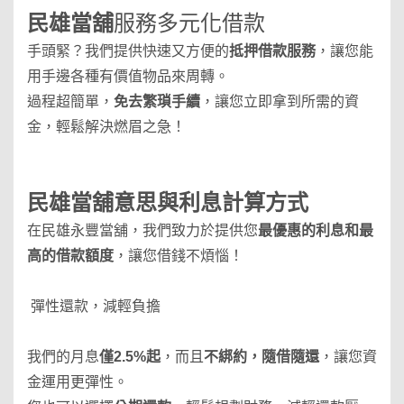
民雄當舖
服務多元化借款
手頭緊？我們提供快速又方便的
抵押借款服務
，讓您能
用手邊各種有價值物品來周轉。
過程超簡單，
免去繁瑣手續
，讓您立即拿到所需的資
金，輕鬆解決燃眉之急！
民雄當舖
意思與利息計算方式
在民雄永豐當舖，我們致力於提供您
最優惠的利息和最
高的借款額度
，讓您借錢不煩惱！
彈性還款，減輕負擔
我們的月息
僅2.5%起
，而且
不綁約，隨借隨還
，讓您資
金運用更彈性。