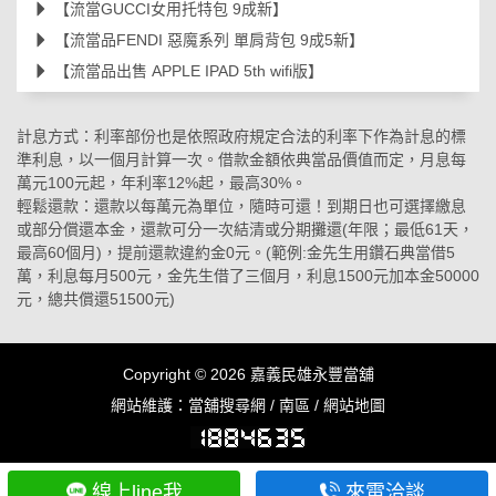
【流當GUCCI女用托特包 9成新】
【流當品FENDI 惡魔系列 單肩背包 9成5新】
【流當品出售 APPLE IPAD 5th wifi版】
計息方式：利率部份也是依照政府規定合法的利率下作為計息的標
準利息，以一個月計算一次。借款金額依典當品價值而定，月息每
萬元100元起，年利率12%起，最高30%。
輕鬆還款：還款以每萬元為單位，隨時可還！到期日也可選擇繳息
或部分償還本金，還款可分一次結清或分期攤還(年限；最低61天，
最高60個月)，提前還款違約金0元。(範例:金先生用鑽石典當借5
萬，利息每月500元，金先生借了三個月，利息1500元加本金50000
元，總共償還51500元)
Copyright © 2026
嘉義民雄永豐當舖
網站維護：
當舖搜尋網
/
南區
/
網站地圖
線上line我
來電洽談