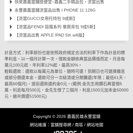
快來嘉義當舖撿便宜~嘉義二手精品包，流當出售
永豐嘉義當舖流當品出售 I PHONE 11 128G
【流當GUCCI女用托特包 9成新】
【流當品FENDI 惡魔系列 單肩背包 9成5新】
【流當品出售 APPLE IPAD 5th wifi版】
計息方式：利率部份也是依照政府規定合法的利率下作為計息的標
準利息，以一個月計算一次。借款金額依典當品價值而定，月息每
萬元100元起，年利率12%起，最高30%。
輕鬆還款：還款以每萬元為單位，隨時可還！到期日也可選擇繳息
或部分償還本金，還款可分一次結清或分期攤還(年限；最低61天，
最高60個月)，提前還款違約金0元。(範例:金先生用鑽石典當借5
萬，利息每月500元，金先生借了三個月，利息1500元加本金50000
元，總共償還51500元)
Copyright © 2026
嘉義民雄永豐當舖
網站維護：
當舖搜尋網
/
南區
/
網站地圖