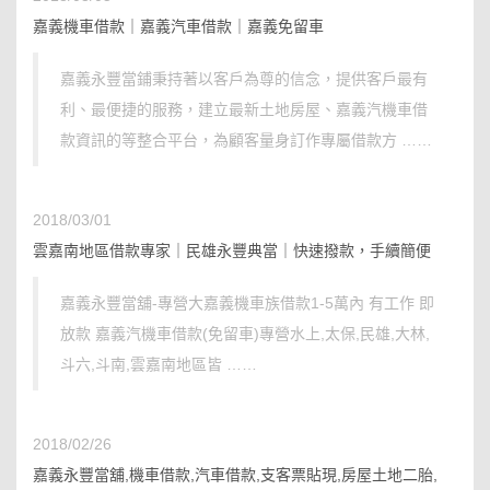
嘉義機車借款｜嘉義汽車借款｜嘉義免留車
嘉義永豐當鋪秉持著以客戶為尊的信念，提供客戶最有
利、最便捷的服務，建立最新土地房屋、嘉義汽機車借
款資訊的等整合平台，為顧客量身訂作專屬借款方 ……
2018/03/01
雲嘉南地區借款專家｜民雄永豐典當｜快速撥款，手續簡便
嘉義永豐當舖-專營大嘉義機車族借款1-5萬內 有工作 即
放款 嘉義汽機車借款(免留車)專營水上,太保,民雄,大林,
斗六,斗南,雲嘉南地區皆 ……
2018/02/26
嘉義永豐當舖,機車借款,汽車借款,支客票貼現,房屋土地二胎,