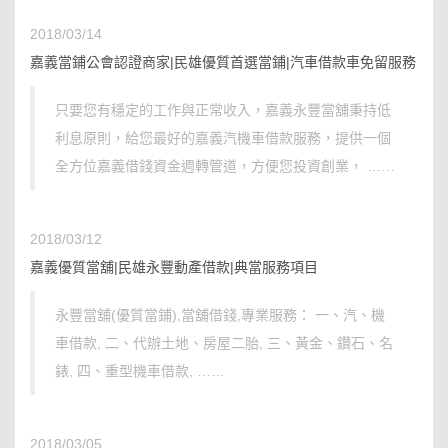
2018/03/14
嘉義當鋪公會認證商家|民雄優質首選當鋪|汽車借款車免留服務
只要您有穩定的工作與正常收入，嘉義永豐當舖秉持低
利息原則，給您最好的嘉義汽機車借款服務，提供一個
全方位嘉義借錢資金週轉管道，方便您投資創業， ……
2018/03/12
嘉義優質當舖|民雄永豐動產借款|典當服務項目
永豐當舖(優質當鋪),當舖借錢,專業服務： 一、汽、機
車借款, 二、代辦土地、房屋二胎, 三、黃金、鑽石、名
錶, 四、重型機車借款, ……
2018/03/05