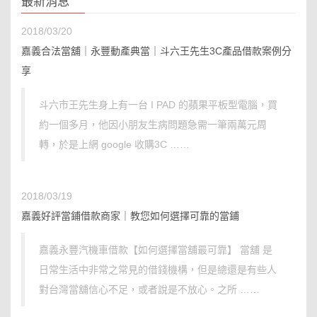
最新消息
2018/03/20
嘉義合法當舖｜永豐動產典當｜斗六王先生3C產品借款案例分
享
斗六市王先生身上有一台 I PAD 的蘋果平板型電腦，買
約一個多月，他因小朋友生病問題急需一筆兩萬元周
轉，於是上網 google 收購3C ……
2018/03/19
嘉義好評當鋪借款商家｜教您如何選擇可靠的當鋪
嘉義永豐汽機車借款【如何選擇當舖最可靠】 當舖 是
日常生活中非常之常見的借錢機構，但是總還是有些人
對台灣當舖信心不足，或者說是不放心。之所 ……