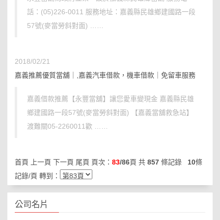
話：(05)226-0011 服務地址：嘉義縣民雄鄉建國路一段
57號(麥當勞斜對面) ……
2018/02/21
嘉義推薦優質當舖｜,嘉義汽車借款，機車借款｜免留車服務
嘉義借款推薦【永豐當舖】讓您愛車變現金 嘉義縣民雄
鄉建國路一段57號(麥當勞斜對面) 【嘉義當舖救急站】
渡難關05-2260011歡 ……
首頁
上一頁
下一頁
尾頁
頁次：
83
/86
頁 共
857
條記錄
10
條
記錄/頁 轉到：
公司名片