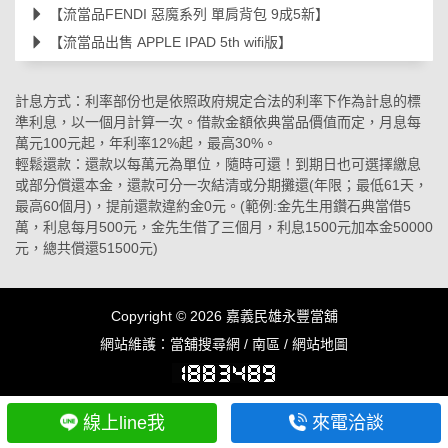
【流當品FENDI 惡魔系列 單肩背包 9成5新】
【流當品出售 APPLE IPAD 5th wifi版】
計息方式：利率部份也是依照政府規定合法的利率下作為計息的標
準利息，以一個月計算一次。借款金額依典當品價值而定，月息每
萬元100元起，年利率12%起，最高30%。
輕鬆還款：還款以每萬元為單位，隨時可還！到期日也可選擇繳息
或部分償還本金，還款可分一次結清或分期攤還(年限；最低61天，
最高60個月)，提前還款違約金0元。(範例:金先生用鑽石典當借5
萬，利息每月500元，金先生借了三個月，利息1500元加本金50000
元，總共償還51500元)
Copyright © 2026
嘉義民雄永豐當舖
網站維護：
當舖搜尋網
/
南區
/
網站地圖
線上line我
來電洽談