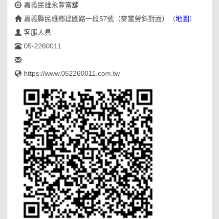
嘉義民雄永豐當舖
嘉義縣民雄鄉建國路一段57號（麥當勞斜對面）
（
地圖
）
客服人員
05-2260011
https://www.052260011.com.tw