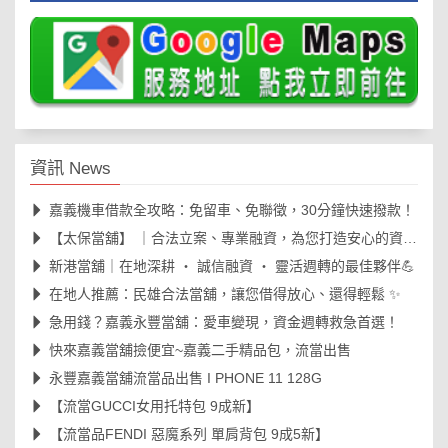
資訊 News
嘉義機車借款全攻略：免留車、免聯徵，30分鐘快速撥款！
【太保當舖】 ｜合法立案、專業融資，為您打造安心的資金周轉後盾🛡️
新港當舖｜在地深耕 ‧ 誠信融資 ‧ 靈活週轉的最佳夥伴💪
在地人推薦：民雄合法當舖，讓您借得放心、還得輕鬆 ✨
急用錢？嘉義永豐當舖：愛車變現，資金週轉救急首選！
快來嘉義當舖撿便宜~嘉義二手精品包，流當出售
永豐嘉義當舖流當品出售 I PHONE 11 128G
【流當GUCCI女用托特包 9成新】
【流當品FENDI 惡魔系列 單肩背包 9成5新】