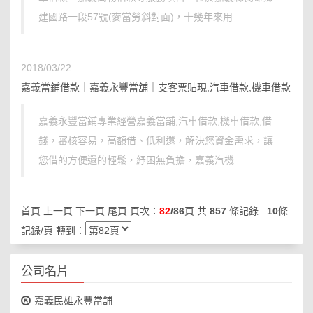
建國路一段57號(麥當勞斜對面)，十幾年來用 ……
2018/03/22
嘉義當鋪借款｜嘉義永豐當舖｜支客票貼現,汽車借款,機車借款
嘉義永豐當鋪專業經營嘉義當舖,汽車借款,機車借款,借
錢，審核容易，高額借、低利還，解決您資金需求，讓
您借的方便還的輕鬆，紓困無負擔，嘉義汽機 ……
首頁
上一頁
下一頁
尾頁
頁次：
82
/86
頁 共
857
條記錄
10
條
記錄/頁 轉到：
公司名片
嘉義民雄永豐當舖