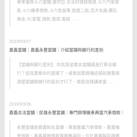
專業優質斗六當舖,提供您,合法的借錢管道,斗六汽車借
款,斗六機車借款,斗六免留車,房屋二胎,百大名錶,鑽石,
黃金,3C家電,借款,借貸,借錢 ……
2018/03/27
嘉義當舖｜嘉義永豐當舖｜介紹當鋪與銀行的差別
【當鋪與銀行差別】 你究竟是要去當舖還是打算去銀
行？這就要看你的選擇了，或者說要搞懂這個就需要搞
清楚當舖跟銀行的區別才行了，那麼這樣講來當 ……
2018/03/26
嘉義合法當舖｜民雄永豐當鋪｜專門辦理機車典當汽車借款｜
永豐當鋪是嘉義知名當鋪，專營嘉義汽車借款、嘉義機
車借款、嘉義萬物借款等服務項目，位於嘉義縣民雄鄉