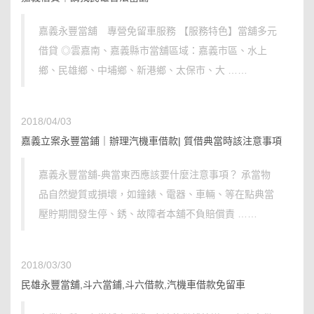
嘉義永豐當舖 專營免留車服務 【服務特色】當舖多元
借貸 ◎雲嘉南、嘉義縣市當舖區域：嘉義市區、水上
鄉、民雄鄉、中埔鄉、新港鄉、太保市、大 ……
2018/04/03
嘉義立案永豐當鋪｜辦理汽機車借款| 質借典當時該注意事項
嘉義永豐當舖-典當東西應該要什麼注意事項？ 承當物
品自然變質或損壞，如鐘錶、電器、車輛、等在點典當
壓貯期間發生停、銹、故障者本舖不負賠償責 ……
2018/03/30
民雄永豐當舖,斗六當鋪,斗六借款,汽機車借款免留車