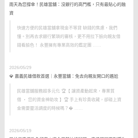
雨天為您撐傘！民雄當舖：沒銀行的高門檻，只有最貼心的融
資
快速方便的民雄當舖拿現金不等貸 缺錢的焦慮，我們
懂。別再去求銀行繁瑣的審核，更不用拉下臉向親友借
錢看臉色！ 永豐擁有專業高效的鑑定團 ……
2026/05/29
💎 嘉義民雄借款首選｜永豐當舖：免去向親友開口的尷尬
民雄當舖服務超多元化 🏆【 讓資產動起來，專業質
借 ‧ 您的資金神助攻 】🏆 手上有珍貴收藏，卻碰上資
金需要靈活調度的時候嗎？� ……
2026/05/19