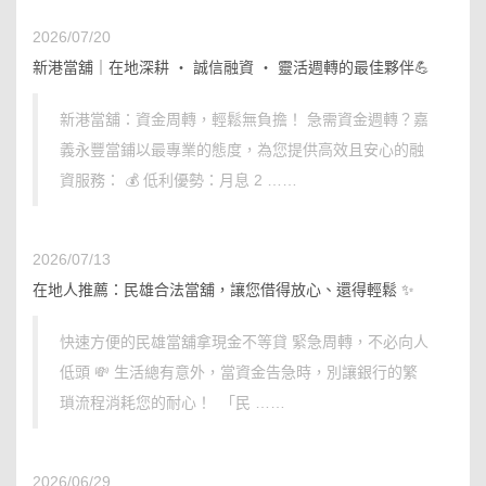
2026/07/20
新港當舖｜在地深耕 ‧ 誠信融資 ‧ 靈活週轉的最佳夥伴💪
新港當舖：資金周轉，輕鬆無負擔！ 急需資金週轉？嘉
義永豐當鋪以最專業的態度，為您提供高效且安心的融
資服務： 💰 低利優勢：月息 2 ……
2026/07/13
在地人推薦：民雄合法當舖，讓您借得放心、還得輕鬆 ✨
快速方便的民雄當舖拿現金不等貸 緊急周轉，不必向人
低頭 💸 生活總有意外，當資金告急時，別讓銀行的繁
瑣流程消耗您的耐心！ 「民 ……
2026/06/29