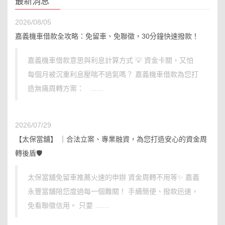
最新消息
2026/08/05
嘉義機車借款全攻略：免留車、免聯徵，30分鐘快速撥款！
嘉義機車借款意思與利息計算方式 💡 資金卡關，又怕
每個月被沉重利息壓喘不過氣嗎？ 嘉義機車借款為您打
造無痛周轉方案： ……
2026/07/29
【太保當舖】 ｜合法立案、專業融資，為您打造安心的資金周
轉後盾🛡️
太保當舖免留車推薦火速的申辦 資金周轉不用等✨ 嘉義
永豐當舖陪您度過每一個難關！ 手續簡便、撥款迅速，
免看聯徵信用。 只要 ……