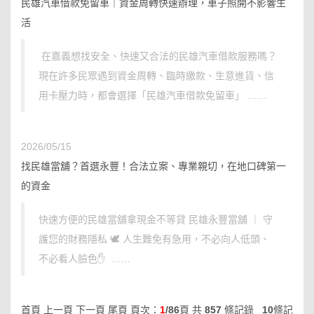
民雄汽車借款免留車｜資金周轉快速辦理，車子照開不影響生
活
在嘉義想找安全、快速又合法的民雄汽車借款服務嗎？
現在許多民眾遇到資金周轉、臨時繳款、生意進貨、信
用卡壓力時，都會選擇「民雄汽車借款免留車」 ……
2026/05/15
找民雄當舖？首選永豐！合法立案、專業親切，在地口碑第一
的資金
快速方便的民雄當舖拿現金不等貸 民雄永豐當舖 ｜ 守
護您的財務隱私 🕊️ 人生難免有急用，不必向人低頭、
不必看人臉色✋ ……
首頁 上一頁
下一頁
尾頁
頁次：
1
/86
頁 共
857
條記錄
10
條記