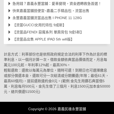
急用錢？嘉義永豐當舖：愛車變現，資金週轉救急首選！
快來嘉義當舖撿便宜~嘉義二手精品包，流當出售
永豐嘉義當舖流當品出售 I PHONE 11 128G
【流當GUCCI女用托特包 9成新】
【流當品FENDI 惡魔系列 單肩背包 9成5新】
【流當品出售 APPLE IPAD 5th wifi版】
計息方式：利率部份也是依照政府規定合法的利率下作為計息的標
準利息，以一個月計算一次。借款金額依典當品價值而定，月息每
萬元100元起，年利率12%起，最高30%。
輕鬆還款：還款以每萬元為單位，隨時可還！到期日也可選擇繳息
或部分償還本金，還款可分一次結清或分期攤還(年限；最低61天，
最高60個月)，提前還款違約金0元。(範例:金先生用鑽石典當借5
萬，利息每月500元，金先生借了三個月，利息1500元加本金50000
元，總共償還51500元)
Copyright © 2026
嘉義民雄永豐當舖