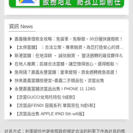
資訊 News
嘉義機車借款全攻略：免留車、免聯徵，30分鐘快速撥款！
【太保當舖】 ｜合法立案、專業融資，為您打造安心的資金周轉後盾🛡️
新港當舖｜在地深耕 ‧ 誠信融資 ‧ 靈活週轉的最佳夥伴💪
在地人推薦：民雄合法當舖，讓您借得放心、還得輕鬆 ✨
急用錢？嘉義永豐當舖：愛車變現，資金週轉救急首選！
快來嘉義當舖撿便宜~嘉義二手精品包，流當出售
永豐嘉義當舖流當品出售 I PHONE 11 128G
【流當GUCCI女用托特包 9成新】
【流當品FENDI 惡魔系列 單肩背包 9成5新】
【流當品出售 APPLE IPAD 5th wifi版】
計息方式：利率部份也是依照政府規定合法的利率下作為計息的標