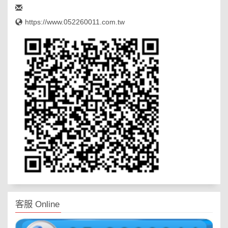
https://www.052260011.com.tw
客服 Online