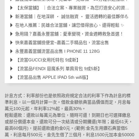
【太保當舖】 ｜合法立案、專業融資，為您打造安心的資金周轉後盾🛡️
新港當舖｜在地深耕 ‧ 誠信融資 ‧ 靈活週轉的最佳夥伴💪
在地人推薦：民雄合法當舖，讓您借得放心、還得輕鬆 ✨
急用錢？嘉義永豐當舖：愛車變現，資金週轉救急首選！
快來嘉義當舖撿便宜~嘉義二手精品包，流當出售
永豐嘉義當舖流當品出售 I PHONE 11 128G
【流當GUCCI女用托特包 9成新】
【流當品FENDI 惡魔系列 單肩背包 9成5新】
【流當品出售 APPLE IPAD 5th wifi版】
計息方式：利率部份也是依照政府規定合法的利率下作為計息的標
準利息，以一個月計算一次。借款金額依典當品價值而定，月息每
萬元100元起，年利率12%起，最高30%。
輕鬆還款：還款以每萬元為單位，隨時可還！到期日也可選擇繳息
或部分償還本金，還款可分一次結清或分期攤還(年限；最低61天，
最高60個月)，提前還款違約金0元。(範例:金先生用鑽石典當借5
萬，利息每月500元，金先生借了三個月，利息1500元加本金50000